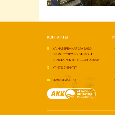
КОНТАКТЫ
И
УЛ. НАБЕРЕЖНАЯ 24А Д.67/3
ПРОФЕССОРСКИЙ УГОЛОК,Г.
АЛУШТА, КРЫМ, РОССИЯ, 298500
+7 (978) 7-595-717
96MAK@MAIL.RU