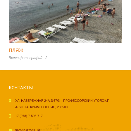
ПЛЯЖ
Всего фотографий - 2
КОНТАКТЫ
УЛ. НАБЕРЕЖНАЯ 24А Д.67/3 ПРОФЕССОРСКИЙ УГОЛОК,Г.
АЛУШТА, КРЫМ, РОССИЯ, 298500
+7 (978) 7-595-717
96MAK@MAIL.RU